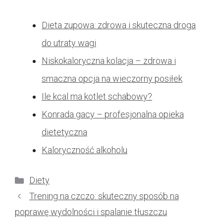
Dieta zupowa: zdrowa i skuteczna droga
do utraty wagi
Niskokaloryczna kolacja – zdrowa i
smaczna opcja na wieczorny posiłek
Ile kcal ma kotlet schabowy?
Konrada gacy – profesjonalna opieka
dietetyczna
Kaloryczność alkoholu
Kategorie
Diety
Trening na czczo: skuteczny sposób na
poprawę wydolności i spalanie tłuszczu