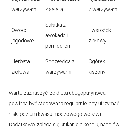
warzywami
z sałatą
z warzywami
Sałatka z
Owoce
Twarożek
awokado i
jagodowe
ziołowy
pomidorem
Herbata
Soczewica z
Ogórek
ziołowa
warzywami
kiszony
Warto zaznaczyć, że dieta ubogopurynowa
powinna być stosowana regularnie, aby utrzymać
niski poziom kwasu moczowego we krwi.
Dodatkowo, zaleca się unikanie alkoholu, napojów