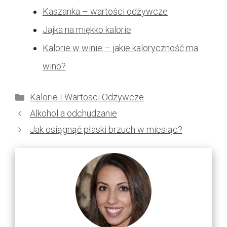
Kaszanka – wartości odżywcze
Jajka na miękko kalorie
Kalorie w winie – jakie kaloryczność ma
wino?
Kategorie
Kalorie I Wartosci Odzywcze
Alkohol a odchudzanie
Jak osiągnąć płaski brzuch w miesiąc?