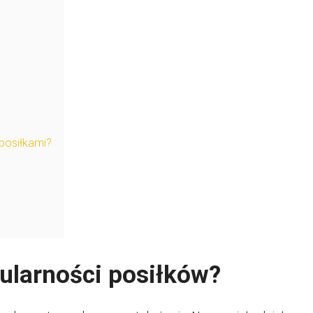
posiłkami?
gularności posiłków?