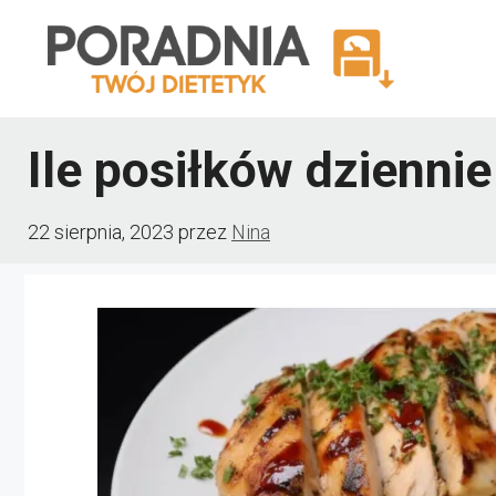
Przejdź
do
treści
Ile posiłków dzienni
22 sierpnia, 2023
przez
Nina