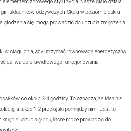
 elementem zdrowego stylu życia. Nasze ciało działa
rgii i składników odżywczych. Skoki w poziomie cukru
ie głodzenia się, mogą prowadzić do uczucia zmęczenia
łki w ciągu dnia, aby utrzymać równowagę energetyczną
ść paliwa do prawidłowego funkcjonowania.
osiłków co około 3-4 godziny. To oznacza, że idealnie
 kolację, a także 1-2 przekąski pomiędzy nimi. Jest to
niknięcie uczucia głodu, które może prowadzić do
posiłków.