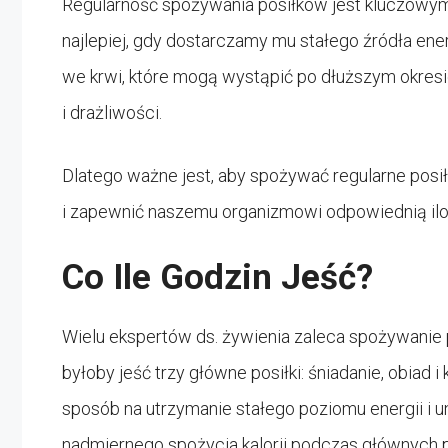
Regularność spożywania posiłków jest kluczowym
najlepiej, gdy dostarczamy mu stałego źródła ene
we krwi, które mogą wystąpić po dłuższym okres
i drażliwości.
Dlatego ważne jest, aby spożywać regularne posi
i zapewnić naszemu organizmowi odpowiednią ilo
Co Ile Godzin Jeść?
Wielu ekspertów ds. żywienia zaleca spożywanie p
byłoby jeść trzy główne posiłki: śniadanie, obiad i
sposób na utrzymanie stałego poziomu energii i u
nadmiernego spożycia kalorii podczas głównych 