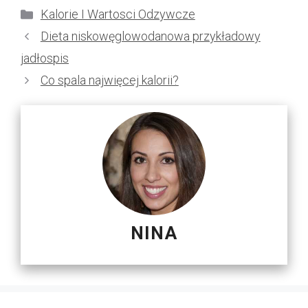
Kategorie
Kalorie I Wartosci Odzywcze
Dieta niskowęglowodanowa przykładowy
jadłospis
Co spala najwięcej kalorii?
NINA