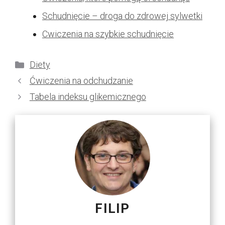
Schudnięcie – droga do zdrowej sylwetki
Cwiczenia na szybkie schudnięcie
Kategorie
Diety
Ćwiczenia na odchudzanie
Tabela indeksu glikemicznego
FILIP