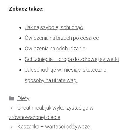
Zobacz także:
Jak najszybciej schudnąć
Ćwiczenia na brzuch po cesarce
Ćwiczenia na odchudzanie
Schudnięcie – droga do zdrowej sylwetki
Jak schudnąć w miesiąc: skuteczne
sposoby na utratę wagi
Kategorie
Diety
Cheat meal: jak wykorzystać go w
zrównoważonej diecie
Kaszanka – wartości odżywcze