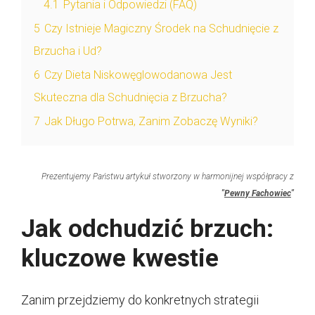
4.1
Pytania i Odpowiedzi (FAQ)
5
Czy Istnieje Magiczny Środek na Schudnięcie z
Brzucha i Ud?
6
Czy Dieta Niskowęglowodanowa Jest
Skuteczna dla Schudnięcia z Brzucha?
7
Jak Długo Potrwa, Zanim Zobaczę Wyniki?
Prezentujemy Państwu artykuł stworzony w harmonijnej współpracy z
"
Pewny Fachowiec
"
Jak odchudzić brzuch:
kluczowe kwestie
Zanim przejdziemy do konkretnych strategii