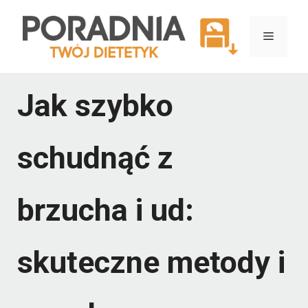
Przejdź
do
Menu
treści
Jak szybko
schudnąć z
brzucha i ud:
skuteczne metody i