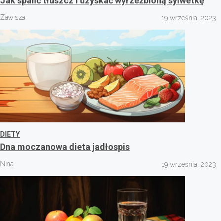
Jak spalić tłuszcz i uzyskać wyrzeźbioną sylwetkę
Zawisza
19 września, 2023
DIETY
Dna moczanowa dieta jadłospis
Nina
19 września, 2023