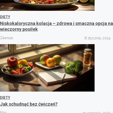
DIETY
Niskokaloryczna kolacja – zdrowa i smaczna opcja na
wieczorny posiłek
Zawisza
8 stycznia, 2024
DIETY
Jak schudnąć bez ćwiczeń?
Filip
19 września, 2023