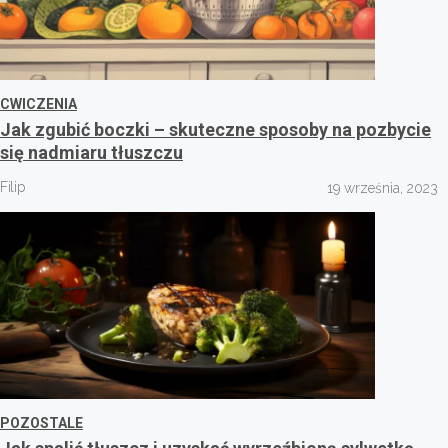
CWICZENIA
Jak zgubić boczki – skuteczne sposoby na pozbycie
się nadmiaru tłuszczu
Filip
19 września, 2023
POZOSTALE