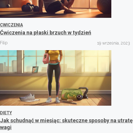
CWICZENIA
Ćwiczenia na płaski brzuch w tydzień
Filip
19 września, 2023
DIETY
Jak schudnąć w miesiąc: skuteczne sposoby na utratę
wagi