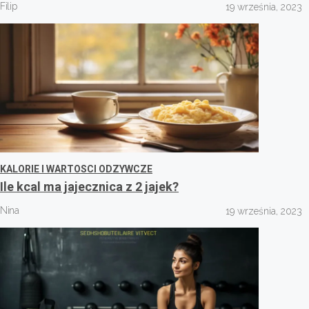
Filip
19 września, 2023
KALORIE I WARTOSCI ODZYWCZE
Ile kcal ma jajecznica z 2 jajek?
Nina
19 września, 2023