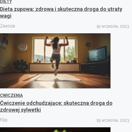
DIETY
Dieta zupowa: zdrowa i skuteczna droga do utraty
wagi
Zawisza
19 września, 2023
CWICZENIA
Ćwiczenie odchudzające: skuteczna droga do
zdrowej sylwetki
Filip
19 września, 2023