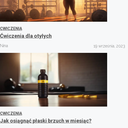
CWICZENIA
Ćwiczenia dla otyłych
Nina
19 września, 2023
CWICZENIA
Jak osiągnąć płaski brzuch w miesiąc?