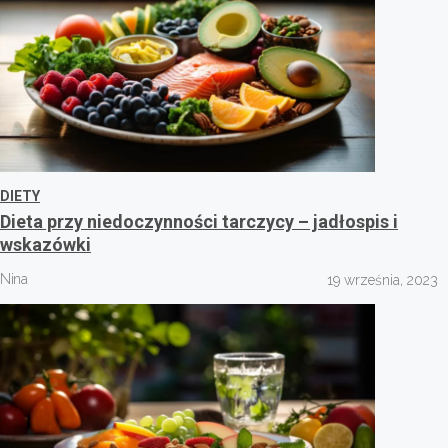
DIETY
Dieta przy niedoczynności tarczycy – jadłospis i
wskazówki
Nina
19 września, 2023