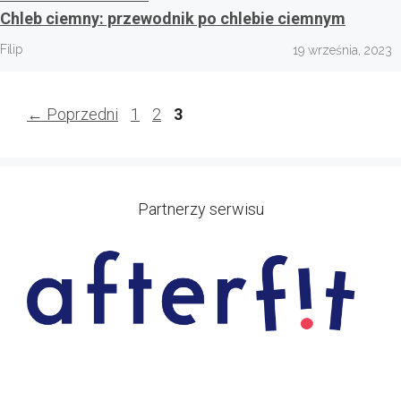
Chleb ciemny: przewodnik po chlebie ciemnym
Filip
19 września, 2023
Page
Page
Page
←
Poprzedni
1
2
3
Partnerzy serwisu